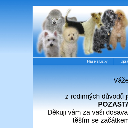
Naše služby
Úpra
Váže
z rodinných důvodů
POZASTA
Děkuji vám za vaši dosava
těším se začátkem