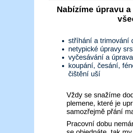
Nabízíme úpravu a 
vše
stříhání a trimování
netypické úpravy srs
vyčesávání a úprava
koupání, česání, fén
čištění uší
Vždy se snažíme dodr
plemene, které je upr
samozřejmě přání maj
Pracovní dobu nemám
se objednáte, tak m